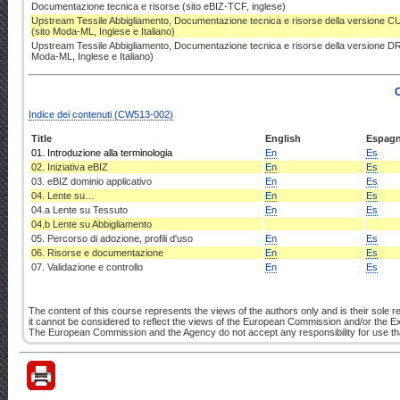
Documentazione tecnica e risorse (sito eBIZ-TCF, inglese)
Upstream Tessile Abbigliamento, Documentazione tecnica e risorse della versione
(sito Moda-ML, Inglese e Italiano)
Upstream Tessile Abbigliamento, Documentazione tecnica e risorse della versione D
Moda-ML, Inglese e Italiano)
Indice dei contenuti (CW513-002)
Title
English
Espagn
01. Introduzione alla terminologia
En
Es
02. Iniziativa eBIZ
En
Es
03. eBIZ dominio applicativo
En
Es
04. Lente su…
En
Es
04.a Lente su Tessuto
En
Es
04.b Lente su Abbigliamento
05. Percorso di adozione, profili d'uso
En
Es
06. Risorse e documentazione
En
Es
07. Validazione e controllo
En
Es
The content of this course represents the views of the authors only and is their sole re
it cannot be considered to reflect the views of the European Commission and/or the 
The European Commission and the Agency do not accept any responsibility for use that