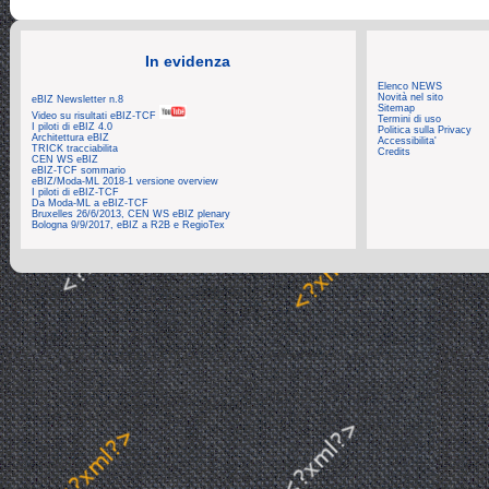
In evidenza
Elenco NEWS
Novità nel sito
eBIZ Newsletter n.8
Sitemap
Video su risultati eBIZ-TCF
Termini di uso
I piloti di eBIZ 4.0
Politica sulla Privacy
Architettura eBIZ
Accessibilita'
TRICK tracciabilita
Credits
CEN WS eBIZ
eBIZ-TCF sommario
eBIZ/Moda-ML 2018-1 versione overview
I piloti di eBIZ-TCF
Da Moda-ML a eBIZ-TCF
Bruxelles 26/6/2013, CEN WS eBIZ plenary
Bologna 9/9/2017, eBIZ a R2B e RegioTex