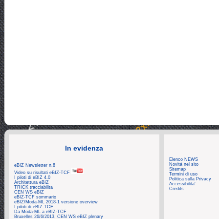
Log: Zoom_790
In evidenza
Elenco NEWS
Novità nel sito
eBIZ Newsletter n.8
Sitemap
Video su risultati eBIZ-TCF
Termini di uso
I piloti di eBIZ 4.0
Politica sulla Privacy
Architettura eBIZ
Accessibilita'
TRICK tracciabilita
Credits
CEN WS eBIZ
eBIZ-TCF sommario
eBIZ/Moda-ML 2018-1 versione overview
I piloti di eBIZ-TCF
Da Moda-ML a eBIZ-TCF
Bruxelles 26/6/2013, CEN WS eBIZ plenary