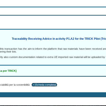
Traceability Receiving Advice in activity P1.A2 for the TRICK Pilot (Tri
this transaction has the aim to inform the platform that raw materials have been received and
ering their lots.
ctivity also custom documentation related to extra UE imported raw material will be uploaded by
ica per TRICK]
iabilità per la sostenibilità
+ [Scheda completa]