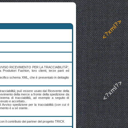
"AVVISO RICEVIMENTO PER LA TRACCIABILITÀ",
roduttori Fashion, loro clienti, terze parti ed
ecifico schema XML, che è presentato in dettaglio
 tracciabilità; può essere usato dal Ricevente della
icevimento della merce a fronte della spedizione da
sistema di tracciabilità, ad esempio a seguito di
cevuto e accettato..
vviso spedizione per la tracciabilità (con cui è
cumento è a sé stante.
n il contributo dei partner del progetto TRICK