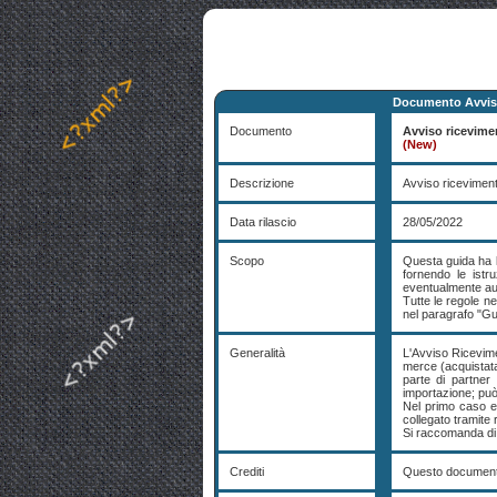
Documento Avviso 
Documento
Avviso riceviment
(New)
Descrizione
Avviso ricevimento
Data rilascio
28/05/2022
Scopo
Questa guida ha lo
fornendo le istr
eventualmente au
Tutte le regole n
nel paragrafo "Gu
Generalità
L'Avviso Ricevimen
merce (acquistata
parte di partner 
importazione; può
Nel primo caso e
collegato tramite 
Si raccomanda di
Crediti
Questo documento 