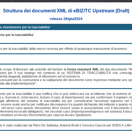
Struttura dei documenti XML di eBIZ/TC Upstream (Draft)
release 28/giu/2024
ricevimento per la tracciabilita'
o per la tracciabilita'
 per la tracciabilita' della merce ricevuta per effetto di qualunque transazione di business
 scopo di illustrare alle aziende del fashion la
forma standard XML
del tipo documento 
uzioni per il suo impiego nel contesto di un SISTEMA DI TRACCIABILITÀ che coinvolga P
torità doganali, piattaforme di eBusiness ed eCommerce.
ecessarie per la costruzione e la validazione del documento sono espresse mediante uno sp
ida alla implementazione".
to per la tracciabilità è una notifica che si può indirizzare sia al mittente che al sistema di
 o ricevuta in conto lavoro; incluso il caso di importazione) sia per confermare il regolare r
già all'interno del sistema di tracciabilità sia per comunicarne l'avvenuto ingresso nel 
 essere usato anche per notificare discrepanze tra quanto dichiarato dal mittente e quanto ri
 nel terzo caso questo documento deve essere usato in associazione con il documento di A
riferimenti incrociati obbligatori); nel secondo caso (importazione/ingresso nel sistema) il do
 emettere un Avviso Ricevimento per ciascun Avviso Spedizione.
è stato realizzato da Piero De Sabbata, Arianna Brutti e Gessica Ciaccio per ENEA X-LAB co