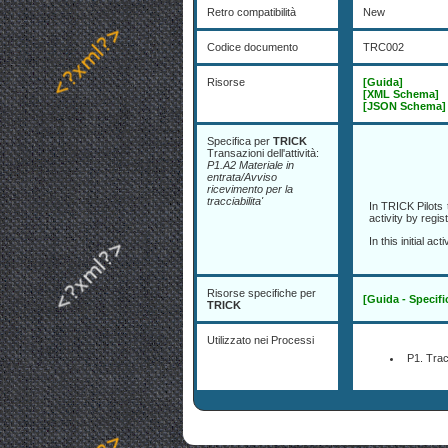
Retro compatibilità
New
Codice documento
TRC002
Risorse
[Guida]
[XML Schema]
[JSON Schema]
Specifica per
TRICK
Transazioni dell'attività:
P1.A2 Materiale in
entrata/Avviso
ricevimento per la
tracciabilita'
In TRICK Pilots 
activity by regist
In this initial a
Risorse specifiche per
[Guida - Specif
TRICK
Utilizzato nei Processi
P1. Tracc