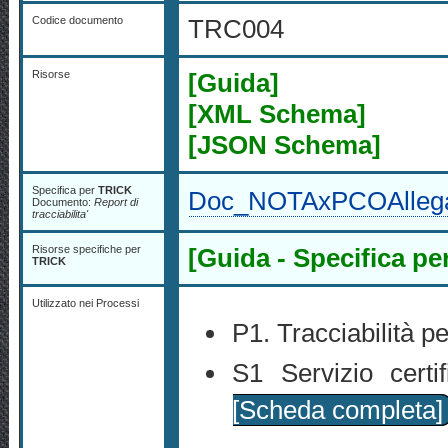
Codice documento
TRC004
Risorse
[Guida]
[XML Schema]
[JSON Schema]
Specifica per
TRICK
Doc_NOTAxPCOAlleg
Documento:
Report di
tracciabilita'
Risorse specifiche per
[Guida - Specifica p
TRICK
Utilizzato nei Processi
P1. Tracciabilità p
S1 Servizio cert
[Scheda completa