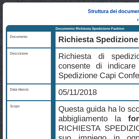
Struttura dei documen
Documento Richiesta Spedizione Fashion
Documento
Richiesta Spedizione
Descrizione
Richiesta di spediz
consente di indicare
Spedizione Capi Confe
Data rilascio
05/11/2018
Scopo
Questa guida ha lo scop
abbigliamento la
fo
RICHIESTA SPEDIZION
suo impiego in ogni