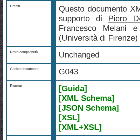
Crediti
Questo documento XML
supporto di
Piero D
Francesco Melani e 
(Università di Firenze)
Retro compatibilità
Unchanged
Codice documento
G043
Risorse
[Guida]
[XML Schema]
[JSON Schema]
[XSL]
[XML+XSL]