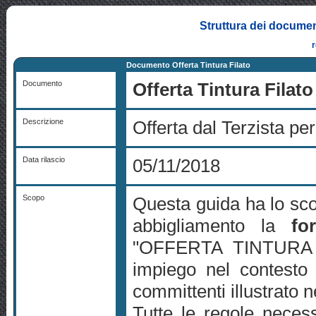
Struttura dei documen
Documento Offerta Tintura Filato
Documento
Offerta Tintura Filato
Descrizione
Offerta dal Terzista per 
Data rilascio
05/11/2018
Scopo
Questa guida ha lo scop
abbigliamento la
fo
"OFFERTA TINTURA FI
impiego nel contesto 
committenti illustrato
Tutte le regole necess