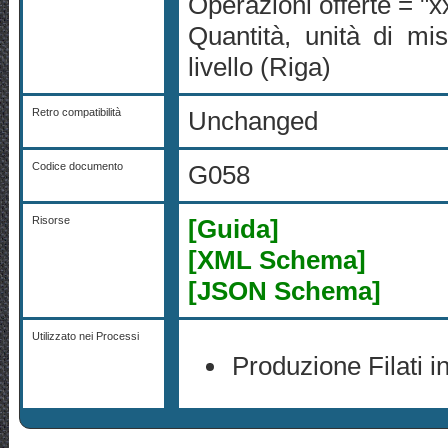
Operazioni offerte = "x
Quantità, unità di mis
livello (Riga)
Retro compatibilità
Unchanged
Codice documento
G058
Risorse
[Guida]
[XML Schema]
[JSON Schema]
Utilizzato nei Processi
Produzione Filati 