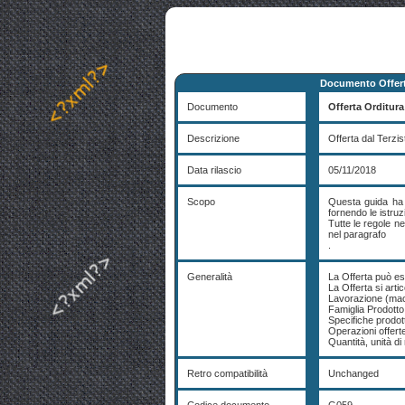
Documento Offert
Documento
Offerta Orditura
Descrizione
Offerta dal Terzis
Data rilascio
05/11/2018
Scopo
Questa guida ha l
fornendo le istruz
Tutte le regole n
nel paragrafo
.
Generalità
La Offerta può ess
La Offerta si artico
Lavorazione (macr
Famiglia Prodotto 
Specifiche prodot
Operazioni offert
Quantità, unità di
Retro compatibilità
Unchanged