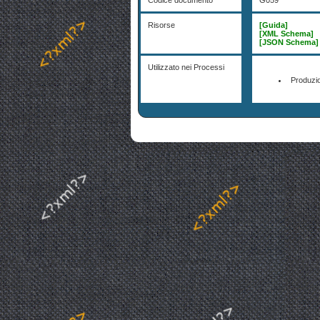
Codice documento
G059
Risorse
[Guida]
[XML Schema]
[JSON Schema]
Utilizzato nei Processi
Produzio