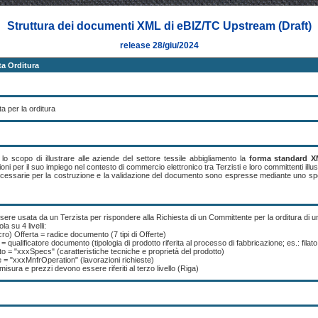
Struttura dei documenti XML di eBIZ/TC Upstream (Draft)
release 28/giu/2024
a Orditura
ta per la orditura
o scopo di illustrare alle aziende del settore tessile abbigliamento la
forma standard 
ioni per il suo impiego nel contesto di commercio elettronico tra Terzisti e loro committenti il
ecessarie per la costruzione e la validazione del documento sono espresse mediante uno sp
ere usata da un Terzista per rispondere alla Richiesta di un Committente per la orditura di un 
la su 4 livelli:
o) Offerta = radice documento (7 tipi di Offerte)
= qualificatore documento (tipologia di prodotto riferita al processo di fabbricazione; es.: filato
to = "xxxSpecs" (caratteristiche tecniche e proprietà del prodotto)
e = "xxxMnfrOperation" (lavorazioni richieste)
 misura e prezzi devono essere riferiti al terzo livello (Riga)