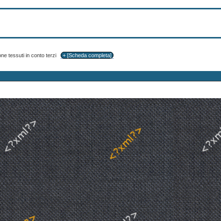
ne tessuti in conto terzi
+ [Scheda completa]