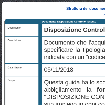
Struttura dei documen
Documento Disposizione Controllo Tessuto
Documento
Disposizione Control
Descrizione
Documento che l'acquire
specificare la tipologi
indicata con un "codice 
Data rilascio
05/11/2018
Scopo
Questa guida ha lo scop
abbigliamento la
fo
"DISPOSIZIONE CONTRO
suo impiego in ogni co