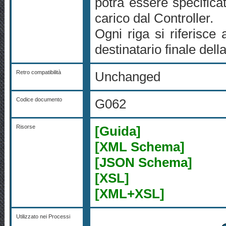
potrà essere specifica
carico dal Controller.
Ogni riga si riferisce 
destinatario finale del
Retro compatibilità
Unchanged
Codice documento
G062
Risorse
[Guida]
[XML Schema]
[JSON Schema]
[XSL]
[XML+XSL]
Utilizzato nei Processi