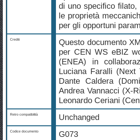
di uno specifico filato,
le proprietà meccanich
per gli opportuni param
Crediti
Questo documento XML
per CEN WS eBIZ wor
(ENEA) in collaboraz
Luciana Faralli (Next
Dante Caldera (Domi
Andrea Vannacci (X-Rit
Leonardo Ceriani (Cen
Retro compatibilità
Unchanged
Codice documento
G073