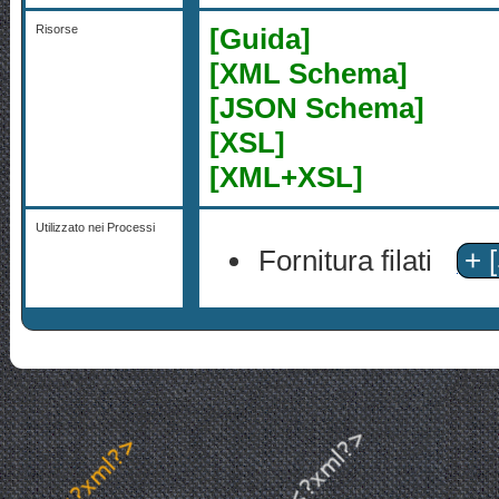
Risorse
[Guida]
[XML Schema]
[JSON Schema]
[XSL]
[XML+XSL]
Utilizzato nei Processi
Fornitura filati
+ 