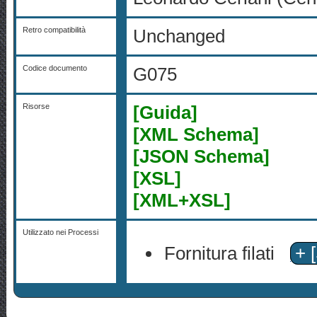
Retro compatibilità
Unchanged
Codice documento
G075
Risorse
[Guida]
[XML Schema]
[JSON Schema]
[XSL]
[XML+XSL]
Utilizzato nei Processi
Fornitura filati
+ 