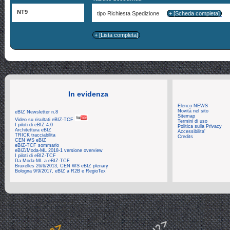
NT9
tipo Richiesta Spedizione
+ [Scheda completa]
+ [Lista completa]
In evidenza
Elenco NEWS
Novità nel sito
eBIZ Newsletter n.8
Sitemap
Video su risultati eBIZ-TCF
Termini di uso
I piloti di eBIZ 4.0
Politica sulla Privacy
Architettura eBIZ
Accessibilita'
TRICK tracciabilita
Credits
CEN WS eBIZ
eBIZ-TCF sommario
eBIZ/Moda-ML 2018-1 versione overview
I piloti di eBIZ-TCF
Da Moda-ML a eBIZ-TCF
Bruxelles 26/6/2013, CEN WS eBIZ plenary
Bologna 9/9/2017, eBIZ a R2B e RegioTex