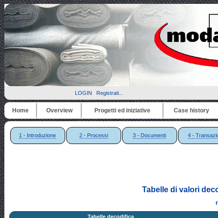
LOGIN
Registrati...
Home
Overview
Progetti ed iniziative
Case history
1 - Introduzione
2 - Processi
3 - Documenti
4 - Transazi
Tabelle di valori dec
Tabelle decodifica