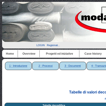
LOGIN
Registrati...
Home
Overview
Progetti ed iniziative
Case history
1 - Introduzione
2 - Processi
3 - Documenti
4 - Transazi
Tabelle di valori dec
Tabelle decodifica