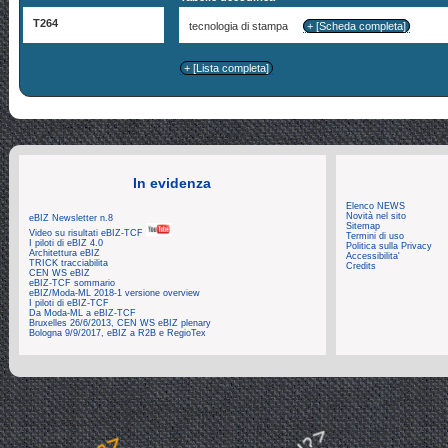
T264
tecnologia di stampa
+ [Scheda completa]
+ [Lista completa]
In evidenza
Elenco NEWS
Novità nel sito
eBIZ Newsletter n.8
Sitemap
Video su risultati eBIZ-TCF
Termini di uso
I piloti di eBIZ 4.0
Politica sulla Privacy
Architettura eBIZ
Accessibilita'
TRICK tracciabilita
Credits
CEN WS eBIZ
eBIZ-TCF sommario
eBIZ/Moda-ML 2018-1 versione overview
I piloti di eBIZ-TCF
Da Moda-ML a eBIZ-TCF
Bruxelles 26/6/2013, CEN WS eBIZ plenary
Bologna 9/9/2017, eBIZ a R2B e RegioTex