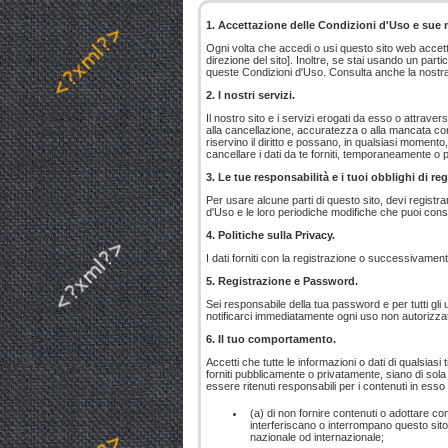
1. Accettazione delle Condizioni d'Uso e sue 
Ogni volta che accedi o usi questo sito web accett
direzione del sito]. Inoltre, se stai usando un parti
queste Condizioni d'Uso. Consulta anche la nostr
2. I nostri servizi.
Il nostro sito e i servizi erogati da esso o attrave
alla cancellazione, accuratezza o alla mancata con
riservino il diritto e possano, in qualsiasi moment
cancellare i dati da te forniti, temporaneamente 
3. Le tue responsabilità e i tuoi obblighi di re
Per usare alcune parti di questo sito, devi registrar
d'Uso e le loro periodiche modifiche che puoi cons
4. Politiche sulla Privacy.
I dati forniti con la registrazione o successivament
5. Registrazione e Password.
Sei responsabile della tua password e per tutti gli 
notificarci immediatamente ogni uso non autorizza
6. Il tuo comportamento.
Accetti che tutte le informazioni o dati di qualsiasi 
forniti pubblicamente o privatamente, siano di sola 
essere ritenuti responsabili per i contenuti in esso
(a) di non fornire contenuti o adottare c
interferiscano o interrompano questo sito o 
nazionale od internazionale;