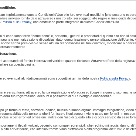
modifiche.
ate implicitamente queste Condizioni d'Uso e le loro eventuali modifiche [che possono essere 
colare servizio fornito da o attraverso il nostro sito, sei soggetto alle regole e linee guida di qu
a
Politica sulla Privacy
, che costituisce parte integrante di queste Condizioni d'Uso.
rso di esso sono forniti "come sono" e, pertanto, i gestori e proprietari di questo sito non si as
segna o memorizzazione di qualsiasi dato, comunicazione o personalizzazione dell'Utente. Visi
o, anche senza preavviso e senza alcuna responsabilità nei tuoi confronti, modificare o cancell
o permanentemente.
gistrazione.
ti accettando di fornire informazioni veritiere quando richiesto. Attraverso l'atto della registra
ultare su questa pagina.
e ed eventuali altri dati personali sono soggetti ai termini della nostra
Politica sulla Privacy
.
usi e servizi forniti attraverso la tua registrazione e/o accesso (Log-in) a questo sito, anche 
to della tua registrazione, account o password di cui tu venga a conoscenza.
tipo [in forma di testo, software, codice, musica o suono digitale, immagini fotografiche, video o al
responsabilità della persona che li fornisce o il cui account viene usato per fornirli. In nessun
 inclusi o per errori ed omissioni. Inoltre con l'uso di questo sito e di ogni servizio da esso fo
omportamenti illegali, volgari, osceni o comunque reprensibili, che rechino minaccia, danno, di
altri servizi forniti, che infettino tramite virus elettronico o altri programmi distruttivi e dele