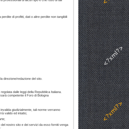
professionali di alcun tipo e che l'uso di tali
dite di profitti, dati o altre perdite non tangibili
 la direzione/redazione del sito.
regolata dalle leggi della Repubblica Italiana.
 sarà competente il Foro di Bologna
a invalida giudizialmente, tali norme verranno
rà valido ed intatto;
rte;
del nostro sito e dei servizi da esso forniti venga
;