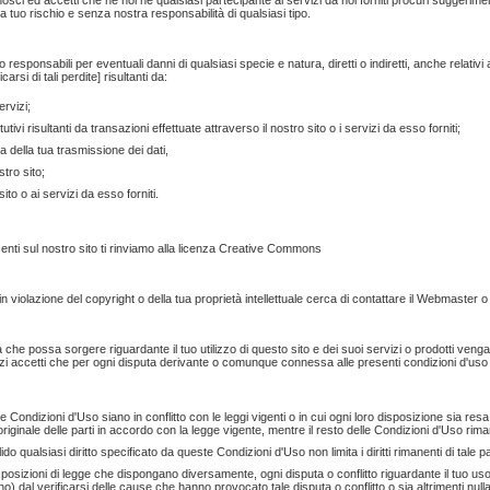
ci ed accetti che nè noi nè qualsiasi partecipante ai servizi da noi forniti procuri suggerimenti 
 tuo rischio e senza nostra responsabilità di qualsiasi tipo.
onsabili per eventuali danni di qualsiasi specie e natura, diretti o indiretti, anche relativi a per
arsi di tali perdite] risultanti da:
ervizi;
tutivi risultanti da transazioni effettuate attraverso il nostro sito o i servizi da esso forniti;
a della tua trasmissione dei dati,
tro sito;
ito o ai servizi da esso forniti.
resenti sul nostro sito ti rinviamo alla licenza Creative Commons
i in violazione del copyright o della tua proprietà intellettuale cerca di contattare il Webmaster o
he possa sorgere riguardante il tuo utilizzo di questo sito e dei suoi servizi o prodotti venga 
izi accetti che per ogni disputa derivante o comunque connessa alle presenti condizioni d'uso
 Condizioni d'Uso siano in conflitto con le leggi vigenti o in cui ogni loro disposizione sia res
 originale delle parti in accordo con la legge vigente, mentre il resto delle Condizioni d'Uso rimar
ido qualsiasi diritto specificato da queste Condizioni d'Uso non limita i diritti rimanenti di tale pa
sposizioni di legge che dispongano diversamente, ogni disputa o conflitto riguardante il tuo uso 
) dal verificarsi delle cause che hanno provocato tale disputa o conflitto o sia altrimenti nulla