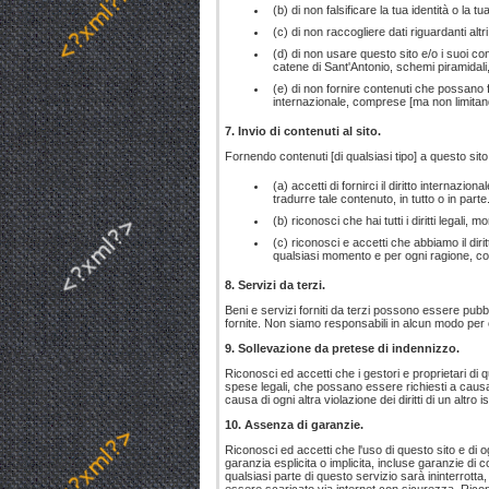
(b) di non falsificare la tua identità o la
(c) di non raccogliere dati riguardanti altri
(d) di non usare questo sito e/o i suoi co
catene di Sant'Antonio, schemi piramidali,
(e) di non fornire contenuti che possano 
internazionale, comprese [ma non limitandos
7. Invio di contenuti al sito.
Fornendo contenuti [di qualsiasi tipo] a questo sito
(a) accetti di fornirci il diritto internazi
tradurre tale contenuto, in tutto o in pa
(b) riconosci che hai tutti i diritti legali,
(c) riconosci e accetti che abbiamo il diri
qualsiasi momento e per ogni ragione, c
8. Servizi da terzi.
Beni e servizi forniti da terzi possono essere pubbli
fornite. Non siamo responsabili in alcun modo per o
9. Sollevazione da pretese di indennizzo.
Riconosci ed accetti che i gestori e proprietari di q
spese legali, che possano essere richiesti a causa 
causa di ogni altra violazione dei diritti di un altro
10. Assenza di garanzie.
Riconosci ed accetti che l'uso di questo sito e di o
garanzia esplicita o implicita, incluse garanzie di c
qualsiasi parte di questo servizio sarà ininterrotta