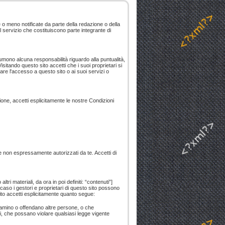
o meno notificate da parte della redazione o della
el servizio che costituiscono parte integrante di
sumono alcuna responsabilità riguardo alla puntualità,
tando questo sito accetti che i suoi proprietari si
are l'accesso a questo sito o ai suoi servizi o
zione, accetti esplicitamente le nostre Condizioni
se non espressamente autorizzati da te. Accetti di
tri materiali, da ora in poi definiti: “contenuti”]
 caso i gestori e proprietari di questo sito possono
rnito accetti esplicitamente quanto segue:
ffamino o offendano altre persone, o che
teri, che possano violare qualsiasi legge vigente