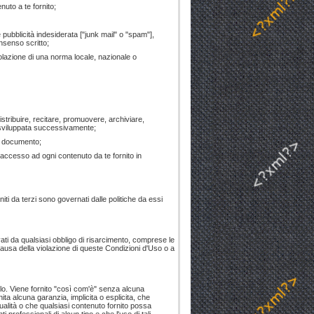
nuto a te fornito;
pubblicità indesiderata ["junk mail" o "spam"],
nsenso scritto;
olazione di una norma locale, nazionale o
distribuire, recitare, promuovere, archiviare,
o sviluppata successivamente;
sto documento;
 l'accesso ad ogni contenuto da te fornito in
iti da terzi sono governati dalle politiche da essi
evati da qualsiasi obbligo di risarcimento, comprese le
causa della violazione di queste Condizioni d'Uso o a
colo. Viene fornito "così com'è" senza alcuna
nita alcuna garanzia, implicita o esplicita, che
qualità o che qualsiasi contenuto fornito possa