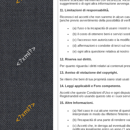
essere scaricato via internet con sicurezza. Riconos
suggerimenti o di ogni altra informazione avvenga a
11. Limitazioni di responsabilità.
Riconosci ed accetti che non saremo in alcun caso resp
[anche previo avvertimento della possibilità di verific
(a) l'uso o la incapacità di usare i nostri s
(b) il costo di ottenere beni e servizi sosti
(c) l'accesso non autorizzato o la modific
(d) affermazioni o condotte di terzi sul nos
(e) ogni altra questione relativa al nostro s
12. Riserva sui diritti.
Per quanto riguarda i diritti relativi ai contenuti p
13. Avviso di violazione del copyright.
Se ritieni che beni di tua proprietà siano stati usat
14. Leggi applicabili e Foro competente.
Accetti che queste Condizioni d'Uso e ogni disputa c
Registrandoti e/o usando questo sito e i suoi serv
15. Altre Informazioni.
(a) Nel caso in cui alcune norme di queste
interpretate in modo da riflettere l'intento
(b) l'incapacità di una parte di rendere val
(c) Accetti che, in deroga ad eventuali di
notificata legalmente entro un anno (1 anno