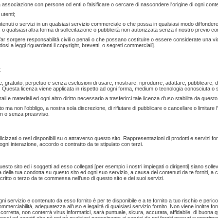
 tua associazione con persone od enti o falsificare o cercare di nascondere l'origine di ogni conte
 utenti;
ntenuti o servizi in un qualsiasi servizio commerciale o che possa in qualsiasi modo diffondere 
 o qualsiasi altra forma di sollecitazione o pubblicità non autorizzata senza il nostro previo co
far sorgere responsabilità civili o penali o che possano costituire o essere considerate una vi
i a leggi riguardanti il copyright, brevetti, o segreti commerciali].
:
onale, gratuito, perpetuo e senza esclusioni di usare, mostrare, riprodurre, adattare, pubblicare, 
rte. Questa licenza viene applicata in rispetto ad ogni forma, medium o tecnologia conosciuta 
 morali e materiali ed ogni altro diritto necessario a trasferirci tale licenza d'uso stabilita da que
tto ma non l'obbligo, a nostra sola discrezione, di rifiutare di pubblicare o cancellare o limitare
on o senza preavviso.
cizzati o resi disponibili su o attraverso questo sito. Rappresentazioni di prodotti e servizi forn
gni interazione, accordo o contratto da te stipulato con terzi.
uesto sito ed i soggetti ad esso collegati [per esempio i nostri impiegati o dirigenti] siano soll
della tua condotta su questo sito ed ogni suo servizio, a causa dei contenuti da te forniti, a 
 iscritto o terzo da te commessa nell'uso di questo sito e dei suoi servizi.
gni servizio e contenuto da esso fornito è per te disponibile e a te fornito a tuo rischio e peri
ommerciabilità, adeguatezza all'uso e legalità di qualsiasi servizio fornito. Non viene inoltre for
, corretta, non conterrà virus informatici, sarà puntuale, sicura, accurata, affidabile, di buona 