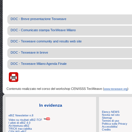
DOC - Breve presentazione Texweave
DOC - Comunicato stampa TexWeave Milano
DOC - Texweave community and results web site
DOC - Texweave in breve
DOC - Texweave Milano Agenda Finale
Contenuto realizzato nel corso del workshop CEN/ISSS TexWeave (
)
www.texweave.org
In evidenza
Elenco NEWS
Novità nel sito
eBIZ Newsletter n.8
Sitemap
Video su risultati eBIZ-TCF
Termini di uso
I piloti di eBIZ 4.0
Politica sulla Privacy
Architettura eBIZ
Accessibilita'
TRICK tracciabilita
Credits
CEN WS eBIZ