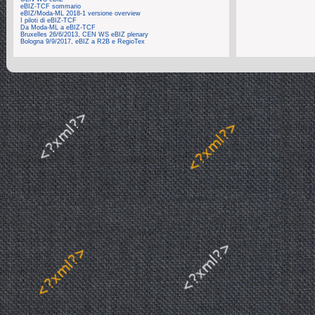
eBIZ-TCF sommario
eBIZ/Moda-ML 2018-1 versione overview
I piloti di eBIZ-TCF
Da Moda-ML a eBIZ-TCF
Bruxelles 26/6/2013, CEN WS eBIZ plenary
Bologna 9/9/2017, eBIZ a R2B e RegioTex