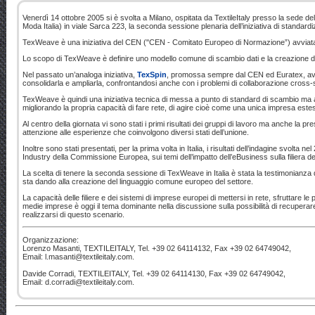
Venerdì 14 ottobre 2005 si è svolta a Milano, ospitata da TextileItaly presso la sede del
Moda Italia) in viale Sarca 223, la seconda sessione plenaria dell’iniziativa di stand
TexWeave è una iniziativa del CEN ("CEN - Comitato Europeo di Normazione”) avviata n
Lo scopo di TexWeave è definire uno modello comune di scambio dati e la creazione di ret
Nel passato un’analoga iniziativa,
TexSpin
, promossa sempre dal CEN ed Euratex, ave
consolidarla e ampliarla, confrontandosi anche con i problemi di collaborazione cross-set
TexWeave è quindi una iniziativa tecnica di messa a punto di standard di scambio ma a
migliorando la propria capacità di fare rete, di agire cioè come una unica impresa estesa
Al centro della giornata vi sono stati i primi risultati dei gruppi di lavoro ma anche la 
attenzione alle esperienze che coinvolgono diversi stati dell’unione.
Inoltre sono stati presentati, per la prima volta in Italia, i risultati dell’indagine svolta n
Industry della Commissione Europea, sui temi dell’impatto dell’eBusiness sulla filiera de
La scelta di tenere la seconda sessione di TexWeave in Italia è stata la testimonianza d
sta dando alla creazione del linguaggio comune europeo del settore.
La capacità delle filiere e dei sistemi di imprese europei di mettersi in rete, sfruttare l
medie imprese è oggi il tema dominante nella discussione sulla possibilità di recuperare
realizzarsi di questo scenario.
Organizzazione:
Lorenzo Masanti, TEXTILEITALY, Tel. +39 02 64114132, Fax +39 02 64749042,
Email: l.masanti@textileitaly.com.
Davide Corradi, TEXTILEITALY, Tel. +39 02 64114130, Fax +39 02 64749042,
Email: d.corradi@textileitaly.com.