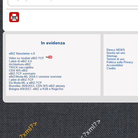
In evidenza
Elenco NEWS
Novità nel sito
eBIZ Newsletter n.8
Sitemap
Video su risultati eBIZ-TCF
Termini di uso
I piloti di eBIZ 4.0
Politica sulla Privacy
Architettura eBIZ
Accessibilita'
TRICK tracciabilita
Credits
CEN WS eBIZ
eBIZ-TCF sommario
eBIZ/Moda-ML 2018-1 versione overview
I piloti di eBIZ-TCF
Da Moda-ML a eBIZ-TCF
Bruxelles 26/6/2013, CEN WS eBIZ plenary
Bologna 9/9/2017, eBIZ a R2B e RegioTex