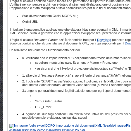
Il foglio di calcolo contiene alcune macro che permettono di riportare in una tabella ex
L'utilità è nel consentire a chi non è dotato di strumenti di elaborazione di costruire 
L'applicazione è stata sviluppata a titolo esemplificativo per due tipi di documenti stan
Stati di avanzamento Ordini MODA-ML;
Ordini UBL.
Il risultato è una semplice applicazione che elabora i dati rappresentati in XML, in maniera
XML Schema, si ha la garanzia che le applicazioni sviluppate recupereranno le inform
Il foglio di calcolo "
Instance Parser.xls
" è disponibile free per il
Download
(occorre regis
Sono disponibili anche alcune istanze di documenti XML, per i tipi supportati, per il
Dow
Descriviamo brevemente il funzionamento del tool:
0. Verificare che le impostazioni di Excel permettano l'avvio delle macro inserit
scegliere menù principale: Strumenti > Macro > Protezione;
- assicurarsi che il livello di protezione sia impostato su "Medio" o "
1. all'avvio di "
Instance Parser.xls
" si apre il foglio di partenza "
MAIN
" nel qua
2. il pulsante "
START
" avvia l'elaborazione, il tool carica i file XML che trova
documento viene elaborato, altrimenti viene scartato (si veda il secondo fogli
3.vengono generati due nuovi fogli di calcolo, uno per ogni tipo di document
Yarn_Order_Status;
UBL_Order;
4. ognuno dei due fogli contiene una tabella riassuntiva dei dati prelevati dai 
possibile compiere elaborazioni sui dati stessi.
Immagine foglio excel DOPO importazione dei documenti XML