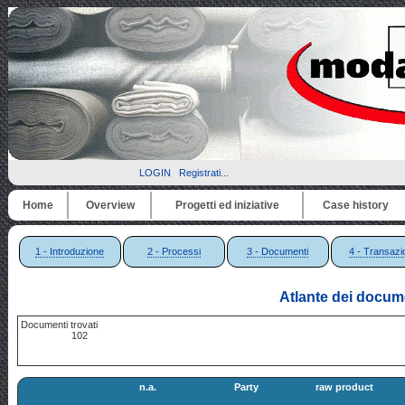
LOGIN
Registrati...
Home
Overview
Progetti ed iniziative
Case history
1 - Introduzione
2 - Processi
3 - Documenti
4 - Transazi
Atlante dei docume
Documenti trovati
102
n.a.
Party
raw product