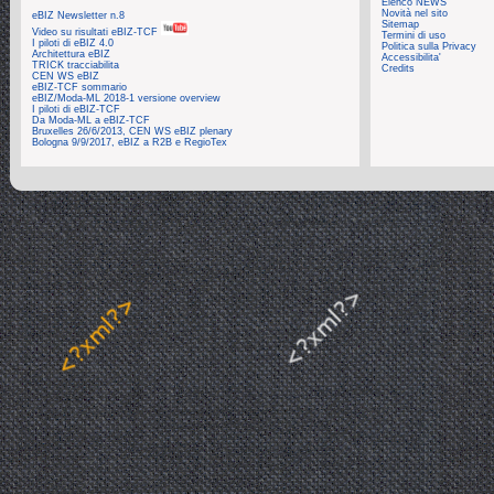
Elenco NEWS
Novità nel sito
eBIZ Newsletter n.8
Sitemap
Video su risultati eBIZ-TCF
Termini di uso
I piloti di eBIZ 4.0
Politica sulla Privacy
Architettura eBIZ
Accessibilita'
TRICK tracciabilita
Credits
CEN WS eBIZ
eBIZ-TCF sommario
eBIZ/Moda-ML 2018-1 versione overview
I piloti di eBIZ-TCF
Da Moda-ML a eBIZ-TCF
Bruxelles 26/6/2013, CEN WS eBIZ plenary
Bologna 9/9/2017, eBIZ a R2B e RegioTex