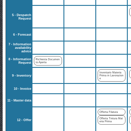
5 - Despatch
Request
6 - Forecast
7 - Information
availability
advice
8 - Information
Richiesta Documen
Request
to Aperta
Inventario Materia
9 - Inventory
Prima in Lavorazion
e
10 - Invoice
11 - Master data
Offerta Filatura
Offerta Tintura Mat
12 - Offer
eria Prima