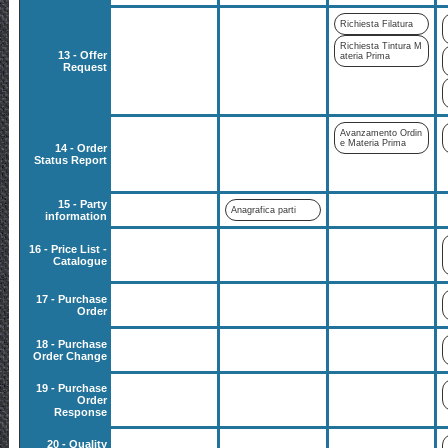
Richiesta Filatura
Richiesta Tintura M
13 - Offer
ateria Prima
Request
Avanzamento Ordin
e Materia Prima
14 - Order
Status Report
15 - Party
Anagrafica parti
information
16 - Price List -
Catalogue
17 - Purchase
Order
18 - Purchase
Order Change
19 - Purchase
Order
Response
20 - Quality