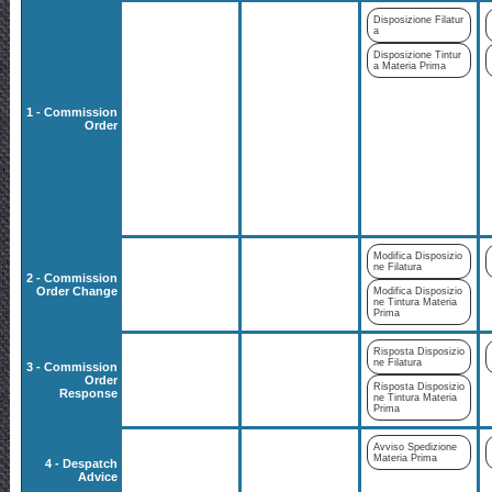
Disposizione Filatur
a
Disposizione Tintur
a Materia Prima
1 - Commission
Order
Modifica Disposizio
ne Filatura
2 - Commission
Order Change
Modifica Disposizio
ne Tintura Materia
Prima
Risposta Disposizio
ne Filatura
3 - Commission
Order
Risposta Disposizio
Response
ne Tintura Materia
Prima
Avviso Spedizione
Materia Prima
4 - Despatch
Advice