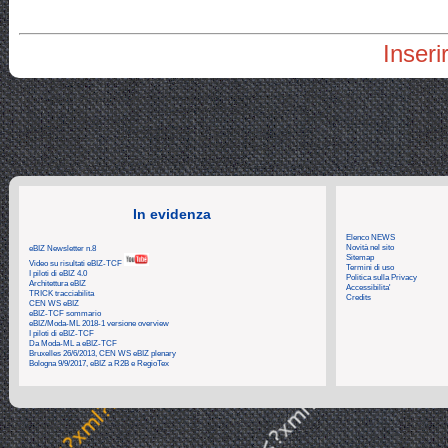
Inseri
In evidenza
Elenco NEWS
Novità nel sito
eBIZ Newsletter n.8
Sitemap
Video su risultati eBIZ-TCF
Termini di uso
I piloti di eBIZ 4.0
Politica sulla Privacy
Architettura eBIZ
Accessibilita'
TRICK tracciabilita
Credits
CEN WS eBIZ
eBIZ-TCF sommario
eBIZ/Moda-ML 2018-1 versione overview
I piloti di eBIZ-TCF
Da Moda-ML a eBIZ-TCF
Bruxelles 26/6/2013, CEN WS eBIZ plenary
Bologna 9/9/2017, eBIZ a R2B e RegioTex