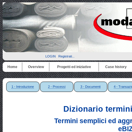
LOGIN
Registrati...
Home
Overview
Progetti ed iniziative
Case history
1 - Introduzione
2 - Processi
3 - Documenti
4 - Transazi
Dizionario termin
Termini semplici ed aggreg
eBI