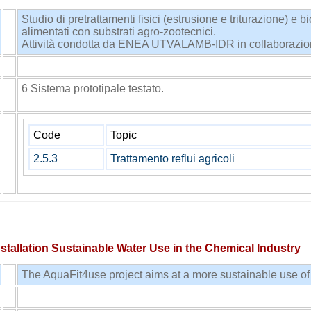
Studio di pretrattamenti fisici (estrusione e triturazione) e b
alimentati con substrati agro-zootecnici.
Attività condotta da ENEA UTVALAMB-IDR in collaborazione
TIGRI
ENEA
6 Sistema prototipale testato.
Code
Topic
2.5.3
Trattamento reflui agricoli
stallation Sustainable Water Use in the Chemical Industry
The AquaFit4use project aims at a more sustainable use of
TIGRI
ENEA