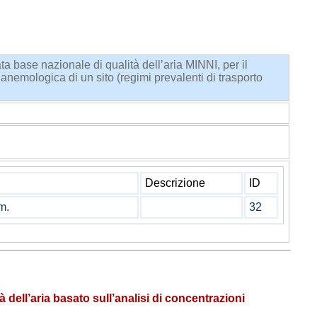
n
a base nazionale di qualità dell’aria MINNI, per il
 anemologica di un sito (regimi prevalenti di trasporto
Descrizione
ID
m.
32
à dell’aria basato sull’analisi di concentrazioni