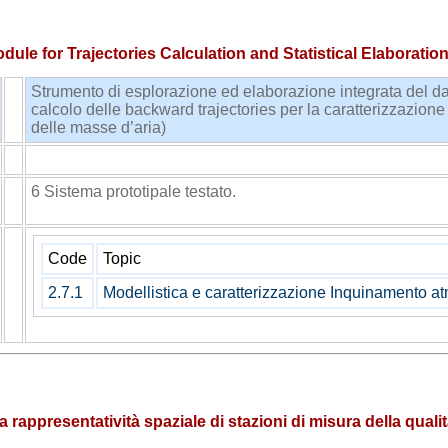
le for Trajectories Calculation and Statistical Elaboratio
Strumento di esplorazione ed elaborazione integrata del dat
calcolo delle backward trajectories per la caratterizzazione
delle masse d’aria)
MIA
ENEA
6 Sistema prototipale testato.
Code
Topic
2.7.1
Modellistica e caratterizzazione Inquinamento at
 rappresentatività spaziale di stazioni di misura della qualit