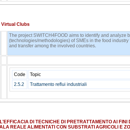
irtual Clubs
The project SWITCH4FOOD aims to identify and analyze b
(technologies/methodologies) of SMEs in the food industry
and transfer among the involved countries.
TIGRI
ENEA
Code
Topic
2.5.2
Trattamento reflui industriali
’EFFICACIA DI TECNICHE DI PRETRATTAMENTO AI FINI 
ALA REALE ALIMENTATI CON SUBSTRATI AGRICOLI E Z