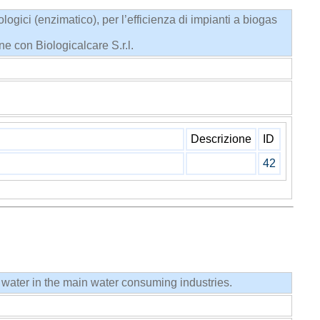
iologici (enzimatico), per l’efficienza di impianti a biogas
 con Biologicalcare S.r.l.
Descrizione
ID
42
 water in the main water consuming industries.