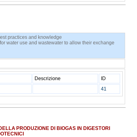
est practices and knowledge
 for water use and wastewater to allow their exchange
Descrizione
ID
41
DELLA PRODUZIONE DI BIOGAS IN DIGESTORI
OOTECNICI