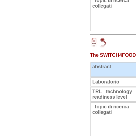
Topic di ricerca
collegati
The SWITCH4FOOD (S
abstract
Laboratorio
TRL - technology
readiness level
Topic di ricerca
collegati