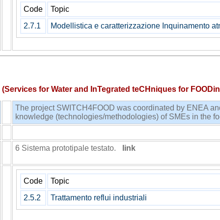
Code
Topic
2.7.1
Modellistica e caratterizzazione Inquinamento at
ervices for Water and InTegrated teCHniques for FOODin
The project SWITCH4FOOD was coordinated by ENEA and ai
knowledge (technologies/methodologies) of SMEs in the foo
TIGRI
ENEA
6 Sistema prototipale testato.
link
Report Water manage
Code
Topic
2.5.2
Trattamento reflui industriali