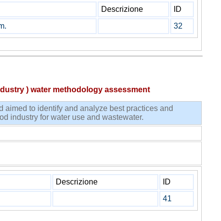
Descrizione
ID
m.
32
dustry ) water methodology assessment
med to identify and analyze best practices and
d industry for water use and wastewater.
ment assessment methodology
Descrizione
ID
41