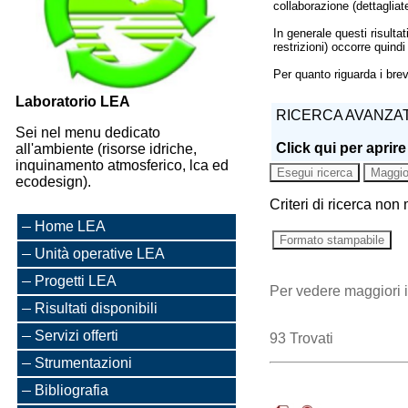
collaborazione (dettaglia
In generale questi risulta
restrizioni) occorre quindi
Per quanto riguarda i bre
Laboratorio LEA
RICERCA AVANZATA
Sei nel menu dedicato
Click qui per aprir
all'ambiente (risorse idriche,
inquinamento atmosferico, lca ed
ecodesign).
Criteri di ricerca non
Home LEA
Unità operative LEA
Progetti LEA
Per vedere maggiori 
Risultati disponibili
Servizi offerti
93 Trovati
Strumentazioni
Bibliografia