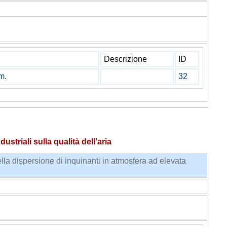
Descrizione
ID
m.
32
ustriali sulla qualità dell’aria
lla dispersione di inquinanti in atmosfera ad elevata