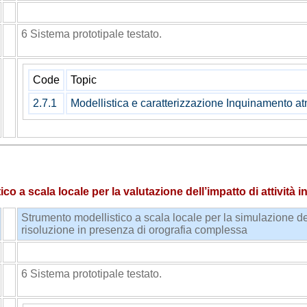
MIA
ENEA
6 Sistema prototipale testato.
Code
Topic
2.7.1
Modellistica e caratterizzazione Inquinamento at
o a scala locale per la valutazione dell’impatto di attività ind
Strumento modellistico a scala locale per la simulazione de
risoluzione in presenza di orografia complessa
MIA
ENEA
6 Sistema prototipale testato.