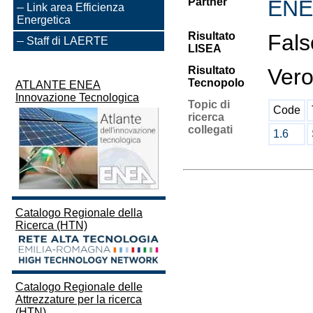
Partner
ENE
Link area Efficienza
Energetica
Risultato
Fals
Staff di LAERTE
LISEA
Risultato
Ver
Tecnopolo
ATLANTE ENEA
Innovazione Tecnologica
Topic di
Code
ricerca
collegati
1.6
Catalogo Regionale della
Ricerca (HTN)
Catalogo Regionale delle
Attrezzature per la ricerca
(HTN)