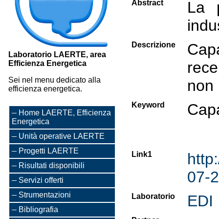
Abstract
La p
indu
Descrizione
Capa
Laboratorio LAERTE, area
rece
Efficienza Energetica
Sei nel menu dedicato alla
non 
efficienza energetica.
Keyword
Capa
Home LAERTE, Efficienza
Energetica
Unità operative LAERTE
Progetti LAERTE
Link1
http
Risultati disponibili
07-2
Servizi offerti
Strumentazioni
Laboratorio
EDI
Bibliografia