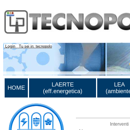
Login
Tu sei in: tecnopolo
LAERTE
LEA
HOME
(eff.energetica)
(ambient
>Lista di tutti i risultati
Intervent