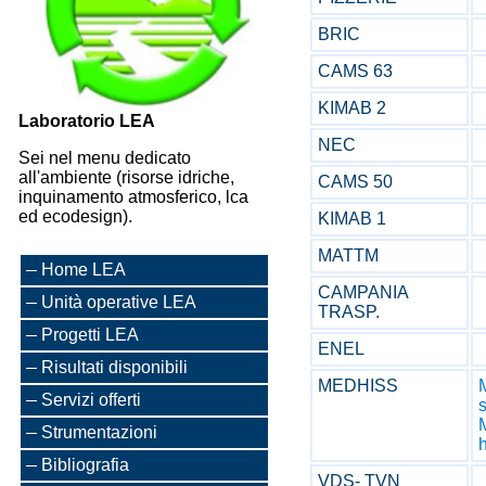
BRIC
CAMS 63
KIMAB 2
Laboratorio LEA
NEC
Sei nel menu dedicato
all'ambiente (risorse idriche,
CAMS 50
inquinamento atmosferico, lca
ed ecodesign).
KIMAB 1
MATTM
Home LEA
CAMPANIA
Unità operative LEA
TRASP.
Progetti LEA
ENEL
Risultati disponibili
MEDHISS
Servizi offerti
Strumentazioni
Bibliografia
VDS- TVN