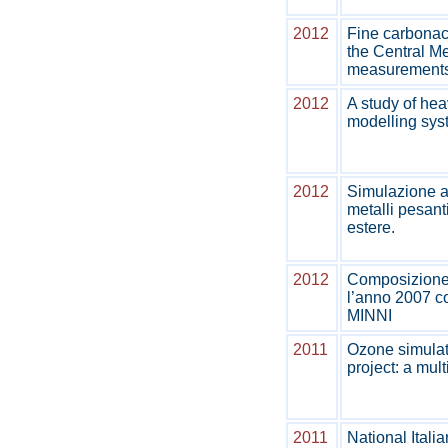
2012
Fine carbonace
the Central M
measurements
2012
A study of hea
modelling sys
2012
Simulazione a
metalli pesanti
estere.
2012
Composizione c
l’anno 2007 co
MINNI
2011
Ozone simulat
project: a mult
2011
National Itali