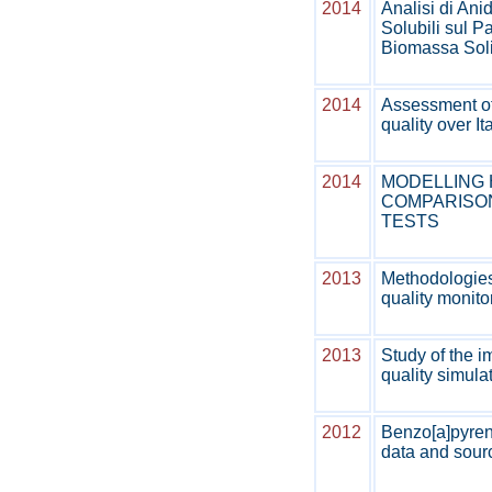
2014
Analisi di Ani
Solubili sul 
Biomassa Soli
2014
Assessment of
quality over I
2014
MODELLING 
COMPARISON
TESTS
2013
Methodologies 
quality monitor
2013
Study of the i
quality simula
2012
Benzo[a]pyren
data and sour