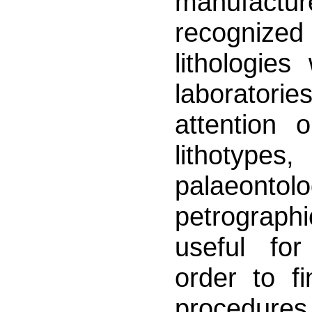
manufactu
recognized 
lithologie
laboratorie
attention 
lithotyp
palaeont
petrograph
useful fo
order to f
procedures