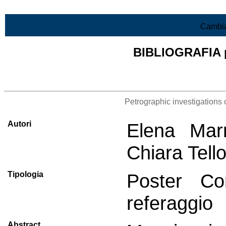
Vai al contenuto
Cambia
BIBLIOGRAFIA pr
Lista di tutta la bibliografia
Petrographic investigations 
Autori
Elena Marr
Chiara Tello
Tipologia
Poster Co
referaggio
Abstract