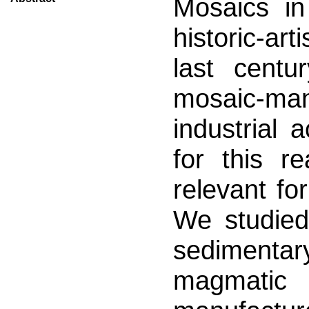
Mosaics in
historic-ar
last centu
mosaic-manu
industrial 
for this r
relevant fo
We studied 
sediment
magmatic