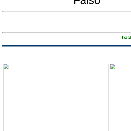
Falso
bac