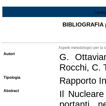
Vai al contenuto
Cambia
BIBLIOGRAFIA pr
Lista di tutta la bibliografia
Aspetti metodologici per l
Autori
G. Ottavia
Rocchi, C. T
Tipologia
Rapporto I
Abstract
Il Nuclear
portanti ne