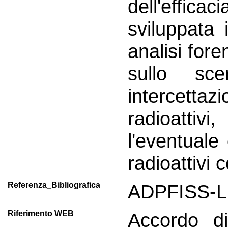
dell'effica
sviluppata 
analisi fore
sullo scen
intercetta
radioattiv
l'eventuale
radioattivi 
Referenza_Bibliografica
ADPFISS-LP
Riferimento WEB
Accordo 