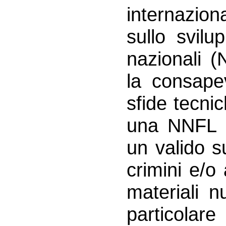
internaziona
sullo svilu
nazionali (
la consape
sfide tecni
una NNFL e
un valido s
crimini e/o 
materiali n
particola