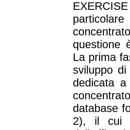
EXERCISE v
particolar
concentra
questione è
La prima fa
sviluppo d
dedicata a 
concentra
database fo
2), il cui 