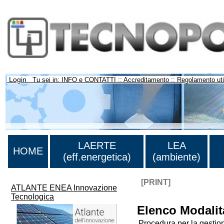
Login
Tu sei in: INFO e CONTATTI :: Accreditamento :: Regolamento uti
LAERTE
LEA
HOME
(eff.energetica)
(ambiente)
[PRINT]
ATLANTE ENEA Innovazione
Tecnologica
Elenco Modalità
Procedura per la gesti